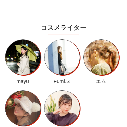
コスメライター
mayu
Fumi.S
エム