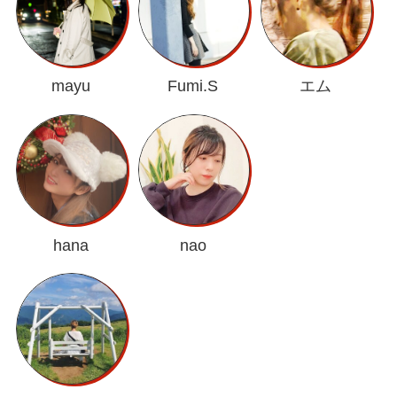
mayu
Fumi.S
エム
hana
nao