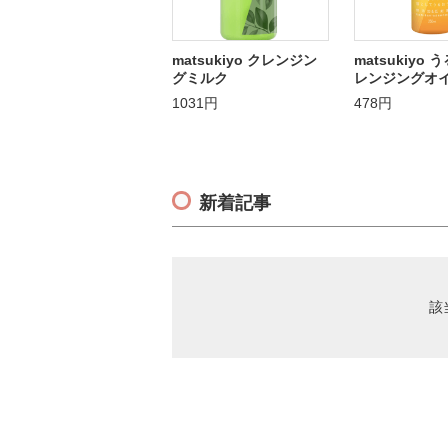
matsukiyo クレンジン
matsukiyo
グミルク
レンジングオ
1031円
478円
新着記事
該